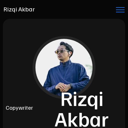
Rizqi Akbar
Rizqi
Copywriter
Akbar