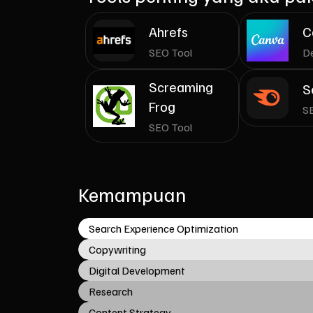
Ahrefs
C
SEO Tool
De
Screaming
S
Frog
S
SEO Tool
Kemampuan
Search Experience Optimization
Copywriting
Digital Development
Research
Content Strategy