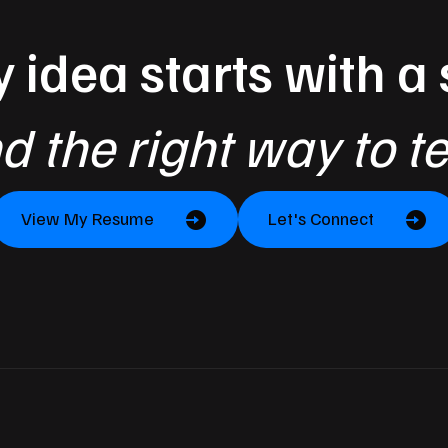
 idea starts with a 
nd the right way to te
View My Resume
Let's Connect