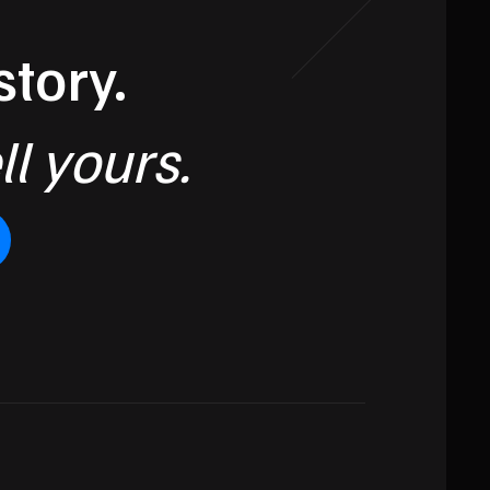
story.
ll yours.