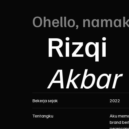
Ohello, namaku
Rizqi
Akbar
Bekerja sejak
2022
Tentangku
Aku mema
brand ber
perencana