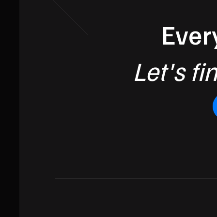
Every
Let's fi