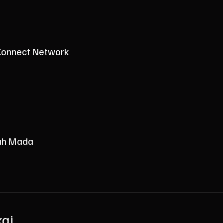
 Konnect Network
jah Mada
kai