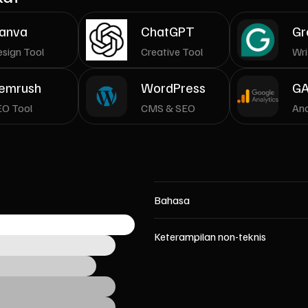
anva
ChatGPT
Gr
sign Tool
Creative Tool
Wri
emrush
WordPress
G
EO Tool
CMS & SEO
Ana
Bahasa
Keterampilan non-teknis