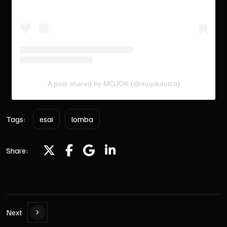
A post shared by MOJOK (@mojokdotco)
Tags:
esai
lomba
Share:
Next