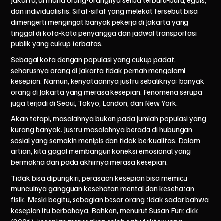
Jakarta, di mana orang-orangnya serba terburu-buru, egois,
dan individualistis. Sifat-sifat yang melekat tersebut bisa
dimengerti mengingat banyak pekerja di Jakarta yang
tinggal di kota-kota penyangga dan jadwal transportasi
publik yang cukup terbatas.
Sebagai kota dengan populasi yang cukup padat,
seharusnya orang di Jakarta tidak pernah mengalami
kesepian. Namun, kenyataannya justru sebaliknya:
banyak
orang di Jakarta yang merasa kesepian
. Fenomena serupa
juga terjadi di
Seoul
,
Tokyo
,
London
, dan
New York
.
Akan tetapi, masalahnya bukan pada jumlah populasi yang
kurang banyak. Justru masalahnya berada di hubungan
sosial yang semakin menipis dan tidak berkualitas. Dalam
artian, kita gagal membangun koneksi emosional yang
bermakna dan pada akhirnya merasa kesepian.
Tidak bisa dipungkiri, perasaan kesepian bisa memicu
munculnya gangguan kesehatan mental dan kesehatan
fisik. Meski begitu, sebagian besar orang tidak sadar bahwa
kesepian itu berbahaya. Bahkan, menurut
Susan Furr, dkk